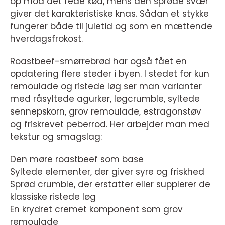
op mod det fede kød, mens den sprøde svær
giver det karakteristiske knas. Sådan et stykke
fungerer både til juletid og som en mættende
hverdagsfrokost.
Roastbeef-smørrebrød har også fået en
opdatering flere steder i byen. I stedet for kun
remoulade og ristede løg ser man varianter
med råsyltede agurker, løgcrumble, syltede
sennepskorn, grov remoulade, estragonstøv
og friskrevet peberrod. Her arbejder man med
tekstur og smagslag:
Den møre roastbeef som base
Syltede elementer, der giver syre og friskhed
Sprød crumble, der erstatter eller supplerer de
klassiske ristede løg
En krydret cremet komponent som grov
remoulade