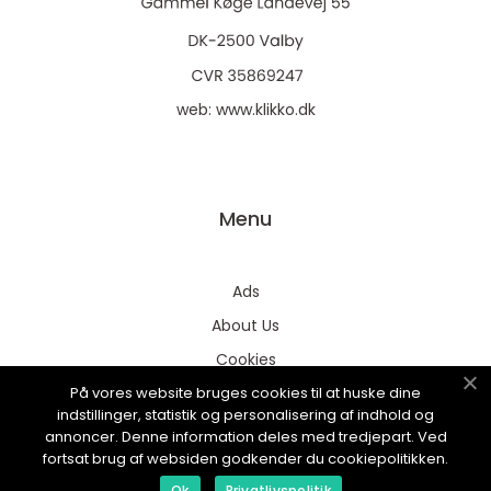
web:
www.klikko.dk
Menu
Ads
About Us
Cookies
På vores website bruges cookies til at huske dine
Contact
indstillinger, statistik og personalisering af indhold og
Sitemap
annoncer. Denne information deles med tredjepart. Ved
fortsat brug af websiden godkender du cookiepolitikken.
Ok
Privatlivspolitik