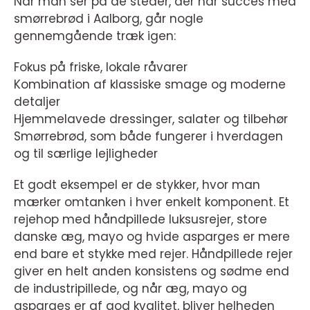
Når man ser på de steder, der har succes med
smørrebrød i Aalborg, går nogle
gennemgående træk igen:
Fokus på friske, lokale råvarer
Kombination af klassiske smage og moderne
detaljer
Hjemmelavede dressinger, salater og tilbehør
Smørrebrød, som både fungerer i hverdagen
og til særlige lejligheder
Et godt eksempel er de stykker, hvor man
mærker omtanken i hver enkelt komponent. Et
rejehop med håndpillede luksusrejer, store
danske æg, mayo og hvide asparges er mere
end bare et stykke med rejer. Håndpillede rejer
giver en helt anden konsistens og sødme end
de industripillede, og når æg, mayo og
asparges er af god kvalitet, bliver helheden