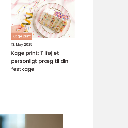
Kage print
13. May 2025
Kage print: Tilføj et
personligt præg til din
festkage