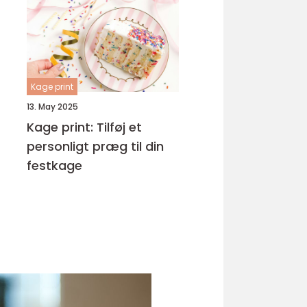
Kage print
13. May 2025
Kage print: Tilføj et
personligt præg til din
festkage