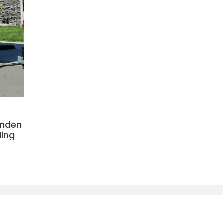
 inden
ding