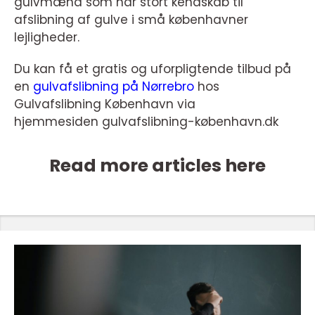
gulvmænd som har stort kendskab til
afslibning af gulve i små københavner
lejligheder.
Du kan få et gratis og uforpligtende tilbud på
en
gulvafslibning på Nørrebro
hos
Gulvafslibning København via
hjemmesiden gulvafslibning-københavn.dk
Read more articles here