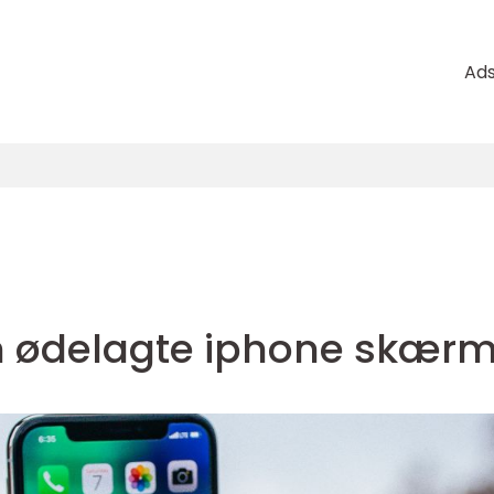
Ad
n
din ødelagte iphone skær