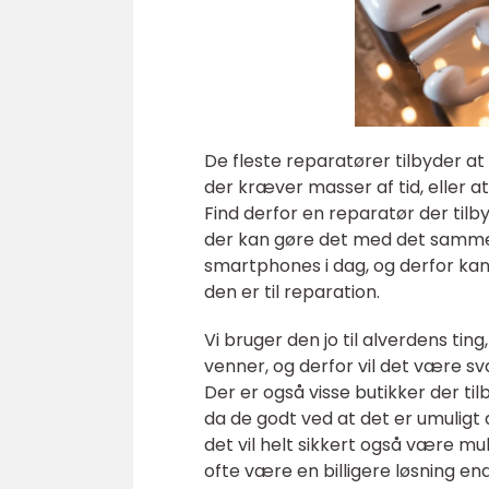
De fleste reparatører tilbyder a
der kræver masser af tid, eller a
Find derfor en reparatør der tilb
der kan gøre det med det samme.
smartphones i dag, og derfor ka
den er til reparation.
Vi bruger den jo til alverdens tin
venner, og derfor vil det være sv
Der er også visse butikker der ti
da de godt ved at det er umuligt 
det vil helt sikkert også være mu
ofte være en billigere løsning en