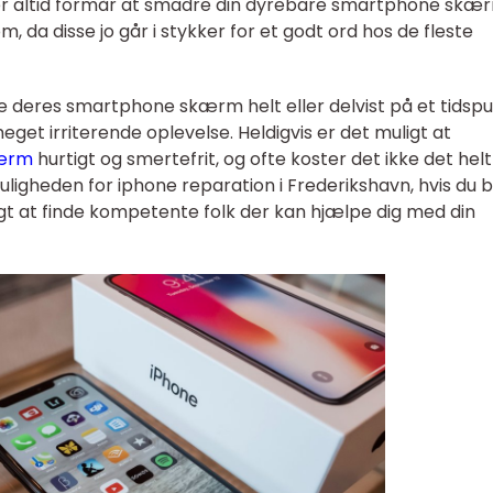
 der altid formår at smadre din dyrebare smartphone skæ
m, da disse jo går i stykker for et godt ord hos de fleste
e deres smartphone skærm helt eller delvist på et tidspu
eget irriterende oplevelse. Heldigvis er det muligt at
kærm
hurtigt og smertefrit, og ofte koster det ikke det helt
igheden for iphone reparation i Frederikshavn, hvis du b
gt at finde kompetente folk der kan hjælpe dig med din