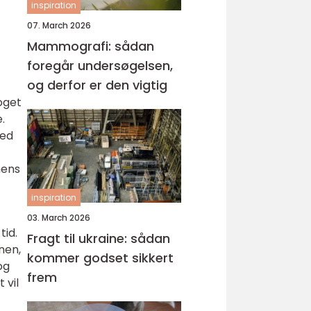
inspiration
07. March 2026
Mammografi: sådan
foregår undersøgelsen,
og derfor er den vigtig
oget
.
ted
mens
inspiration
03. March 2026
tid.
Fragt til ukraine: sådan
nen,
kommer godset sikkert
og
frem
 vil