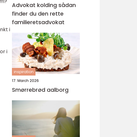
rm?
Advokat kolding sådan
finder du den rette
familieretsadvokat
nkt i
or i
inspiration
17. March 2026
Smørrebrød aalborg