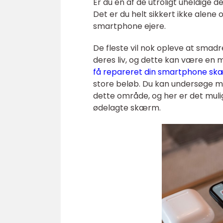
Er du en af de utroligt uheldige
Det er du helt sikkert ikke alene o
smartphone ejere.
De fleste vil nok opleve at smadr
deres liv, og dette kan være en m
få repareret din smartphone s
store beløb. Du kan undersøge mul
dette område, og her er det muli
ødelagte skærm.