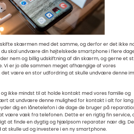
t skifte skærmen med det samme, og derfor er det ikke n
t du skal undvære din højtelskede smartphone i flere dage
yder nem og billig udskiftning af din skærm, og gerne et s
 Vi er jo alle sammen meget afhængige af vores
n det være en stor udfordring at skulle undvære denne i
g, og ikke mindst til at holde kontakt med vores familie og
ært at undvære denne mulighed for kontakt i alt for lang 
lbyder dig en lånetelefon i de dage de bruger på reparatio
at være væk fra telefonen. Dette er en rigtig fin service, 
ligt at finde en dygtig og hjælpsom reparatør nær dig. Det
d at skulle ud og investere i en ny smartphone.