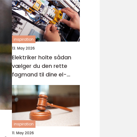
inspiration
13. May 2026
Elektriker holte sådan
vælger du den rette
fagmand til dine el-
opgaver
inspiration
11. May 2026