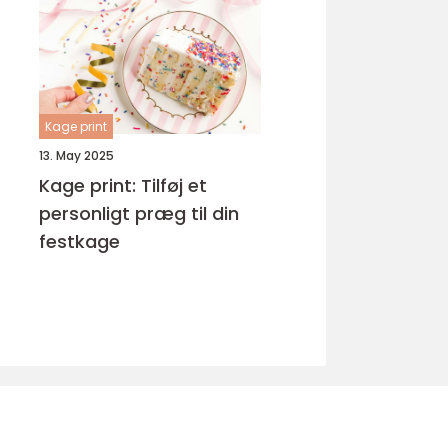
Kage print
13. May 2025
Kage print: Tilføj et
personligt præg til din
festkage