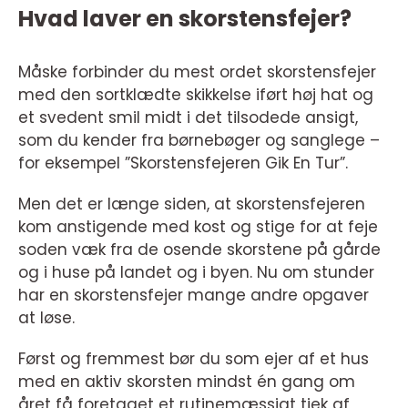
Hvad laver en skorstensfejer?
Måske forbinder du mest ordet skorstensfejer
med den sortklædte skikkelse iført høj hat og
et svedent smil midt i det tilsodede ansigt,
som du kender fra børnebøger og sanglege –
for eksempel ”Skorstensfejeren Gik En Tur”.
Men det er længe siden, at skorstensfejeren
kom anstigende med kost og stige for at feje
soden væk fra de osende skorstene på gårde
og i huse på landet og i byen. Nu om stunder
har en skorstensfejer mange andre opgaver
at løse.
Først og fremmest bør du som ejer af et hus
med en aktiv skorsten mindst én gang om
året få foretaget et rutinemæssigt tjek af