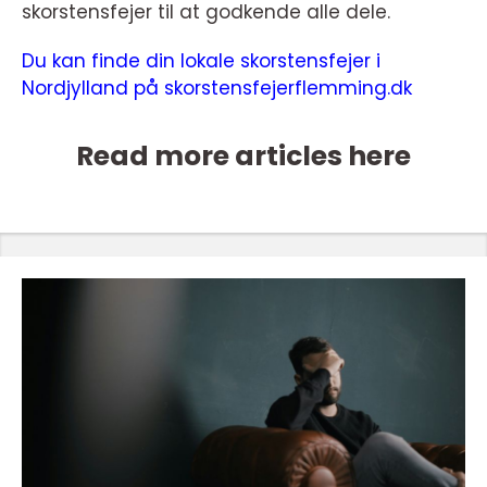
skorstensfejer til at godkende alle dele.
Du kan finde din lokale skorstensfejer i
Nordjylland på skorstensfejerflemming.dk
Read more articles here