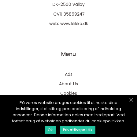
web:
www.klikko.dk
Menu
Ads
About Us
Cookies
På vores website bruges cookies til at huske dine
Contact
indstillinger, statistik og personalisering af indhold og
Sitemap
annoncer. Denne information deles med tredjepart. Ved
fortsat brug af websiden godkender du cookiepolitikken.
Ok
Privatlivspolitik