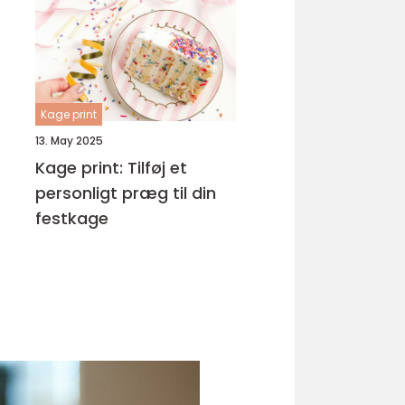
Kage print
13. May 2025
Kage print: Tilføj et
personligt præg til din
festkage