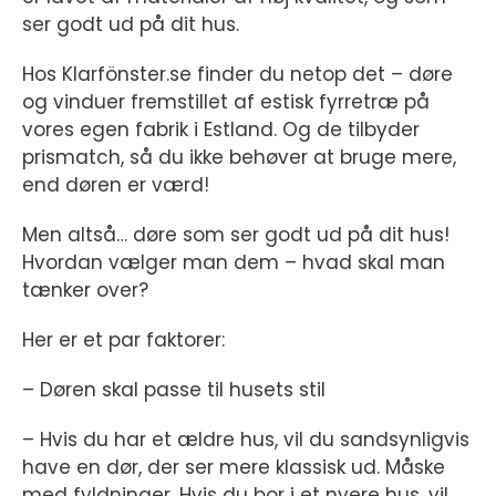
ser godt ud på dit hus.
Hos Klarfönster.se finder du netop det – døre
og vinduer fremstillet af estisk fyrretræ på
vores egen fabrik i Estland. Og de tilbyder
prismatch, så du ikke behøver at bruge mere,
end døren er værd!
Men altså… døre som ser godt ud på dit hus!
Hvordan vælger man dem – hvad skal man
tænker over?
Her er et par faktorer:
– Døren skal passe til husets stil
– Hvis du har et ældre hus, vil du sandsynligvis
have en dør, der ser mere klassisk ud. Måske
med fyldninger. Hvis du bor i et nyere hus, vil