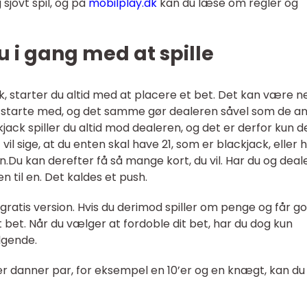
 sjovt spil, og på
mobilplay.dk
kan du læse om regler og
i gang med at spille
ck, starter du altid med at placere et bet. Det kan være ne
l at starte med, og det samme gør dealeren såvel som de a
ckjack spiller du altid mod dealeren, og det er derfor kun 
il sige, at du enten skal have 21, som er blackjack, eller 
n.Du kan derefter få så mange kort, du vil. Har du og deal
en til en. Det kaldes et push.
 gratis version. Hvis du derimod spiller om penge og får g
t bet. Når du vælger at fordoble dit bet, har du dog kun
ølgende.
 der danner par, for eksempel en 10’er og en knægt, kan du