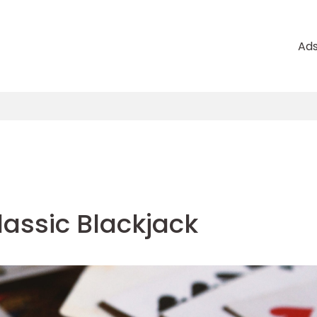
Ad
Classic Blackjack