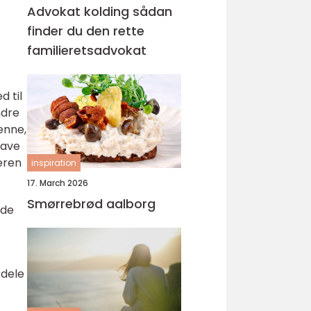
Advokat kolding sådan
finder du den rette
familieretsadvokat
d til
ndre
denne,
have
eren
inspiration
17. March 2026
Smørrebrød aalborg
ode
 dele