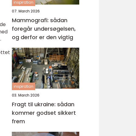
inspiration
07. March 2026
Mammografi: sådan
nde
foregår undersøgelsen,
 med
og derfor er den vigtig
n.
ettet
inspiration
03. March 2026
Fragt til ukraine: sådan
kommer godset sikkert
frem