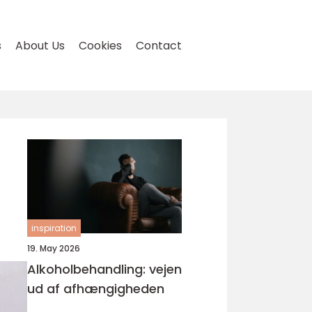
s
About Us
Cookies
Contact
inspiration
19. May 2026
Alkoholbehandling: vejen
ud af afhængigheden