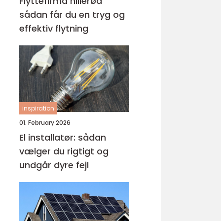
Flyttefirma hillerød
sådan får du en tryg og
effektiv flytning
inspiration
01. February 2026
El installatør: sådan
vælger du rigtigt og
undgår dyre fejl