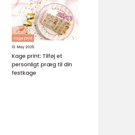
Kage print
13. May 2025
Kage print: Tilføj et
personligt præg til din
festkage