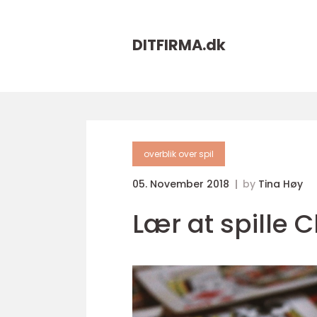
DITFIRMA.
dk
overblik over spil
05. November 2018
by
Tina Høy
Lær at spille 