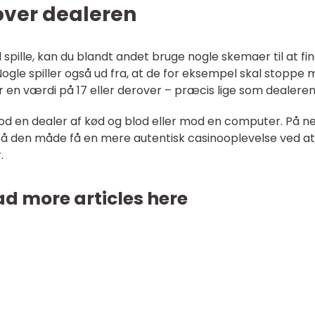
over dealeren
 spille, kan du blandt andet bruge nogle skemaer til at fi
 Nogle spiller også ud fra, at de for eksempel skal stoppe
har en værdi på 17 eller derover – præcis lige som dealere
d en dealer af kød og blod eller mod en computer. På n
på den måde få en mere autentisk casinooplevelse ved at
.
d more articles here