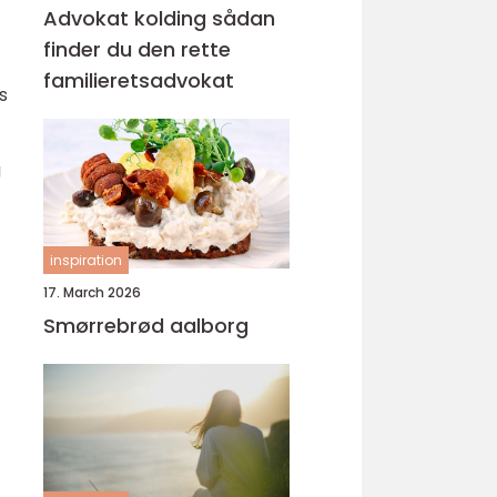
Advokat kolding sådan
finder du den rette
familieretsadvokat
s
g
inspiration
17. March 2026
Smørrebrød aalborg