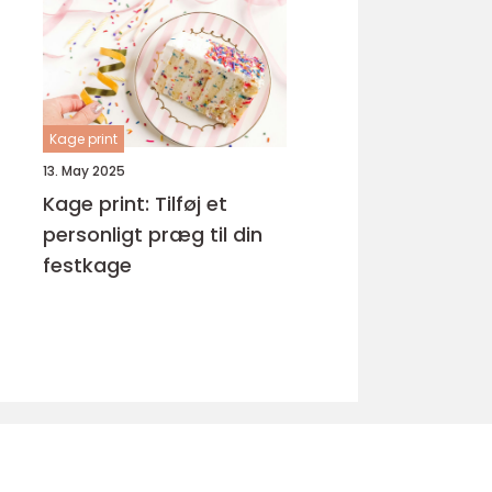
Kage print
13. May 2025
Kage print: Tilføj et
personligt præg til din
festkage