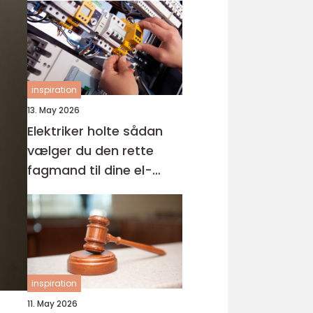
inspiration
13. May 2026
Elektriker holte sådan
vælger du den rette
fagmand til dine el-
opgaver
inspiration
11. May 2026