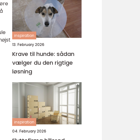
døre
på
ule
inspiration
højst
13. February 2026
Krave til hunde: sådan
vælger du den rigtige
løsning
inspiration
04. February 2026