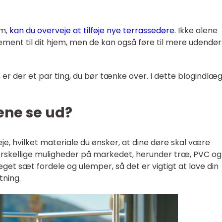
em,
kan du overveje at tilføje nye terrassedøre
. Ikke alene
ffinement til dit hjem, men de kan også føre til mere udendør
er der et par ting, du bør tænke over. I dette blogindlæ
ene se ud?
e, hvilket materiale du ønsker, at dine døre skal være
 forskellige muligheder på markedet, herunder træ, PVC og
eget sæt fordele og ulemper, så det er vigtigt at lave din
tning.