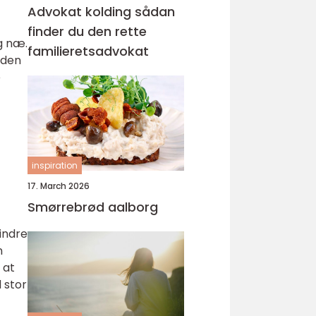
Advokat kolding sådan
finder du den rette
g næ.
familieretsadvokat
 den
e
inspiration
17. March 2026
Smørrebrød aalborg
indre
n
 at
 stor