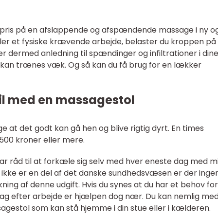
 pris på en afslappende og afspændende massage i ny o
ler et fysiske krævende arbejde, belaster du kroppen på
 dermed anledning til spændinger og infiltrationer i din
se kan trænes væk. Og så kan du få brug for en lækker
il med en massagestol
at det godt kan gå hen og blive rigtig dyrt. En times
500 kroner eller mere.
ar råd til at forkæle sig selv med hver eneste dag med m
ikke er en del af det danske sundhedsvæsen er der inge
ing af denne udgift. Hvis du synes at du har et behov for
dag efter arbejde er hjælpen dog nær. Du kan nemlig med
agestol som kan stå hjemme i din stue eller i kælderen.