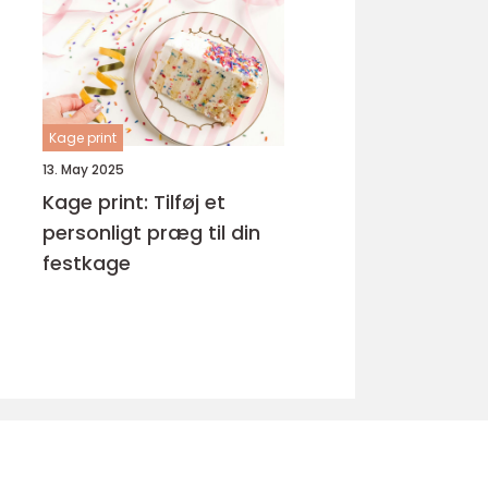
Kage print
13. May 2025
Kage print: Tilføj et
personligt præg til din
festkage