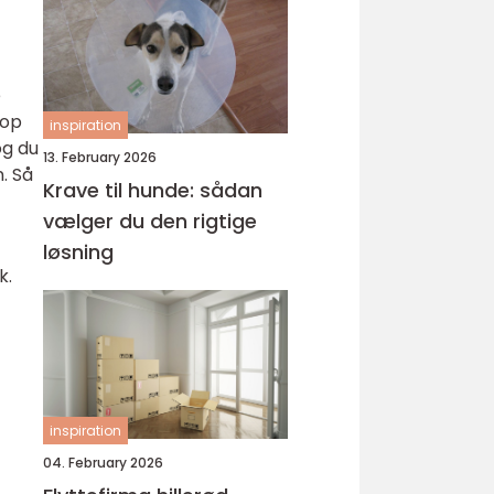
e
rop
inspiration
og du
13. February 2026
. Så
Krave til hunde: sådan
vælger du den rigtige
løsning
k.
inspiration
04. February 2026