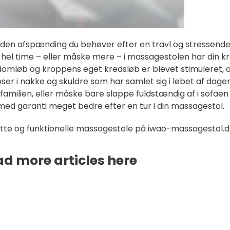
 den afspænding du behøver efter en travl og stressend
n hel time – eller måske mere – i massagestolen har din k
domløb og kroppens eget kredsløb er blevet stimuleret, 
r i nakke og skuldre som har samlet sig i løbet af dagen
 familien, eller måske bare slappe fuldstændig af i sofaen
 med garanti meget bedre efter en tur i din massagestol.
flotte og funktionelle massagestole på iwao-massagestol.d
d more articles here