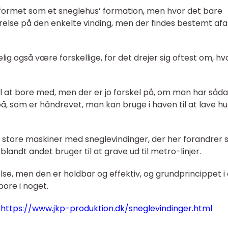
 formet som et sneglehus’ formation, men hvor det bare
rrelse på den enkelte vinding, men der findes bestemt afa
kelig også være forskellige, for det drejer sig oftest om, h
l at bore med, men der er jo forskel på, om man har såd
, som er håndrevet, man kan bruge i haven til at lave hul
store maskiner med sneglevindinger, der her forandrer si
landt andet bruger til at grave ud til metro-linjer.
lse, men den er holdbar og effektiv, og grundprincippet i
bore i noget.
å
https://www.jkp-produktion.dk/sneglevindinger.html