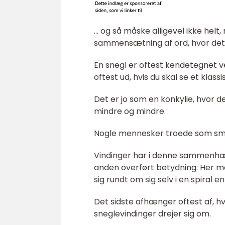
… og så måske alligevel ikke helt
sammensætning af ord, hvor det 
En snegl er oftest kendetegnet v
oftest ud, hvis du skal se et klas
Det er jo som en konkylie, hvor d
mindre og mindre.
Nogle mennesker troede som små b
Vindinger har i denne sammenhæng
anden overført betydning: Her me
sig rundt om sig selv i en spiral 
Det sidste afhænger oftest af, h
sneglevindinger drejer sig om.