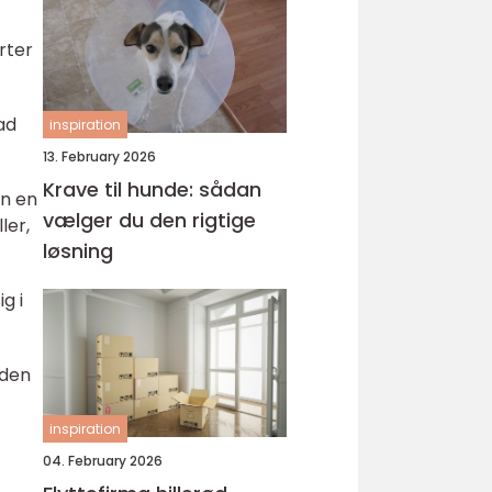
rter
vad
inspiration
13. February 2026
Krave til hunde: sådan
an en
vælger du den rigtige
ler,
løsning
g i
 den
inspiration
04. February 2026