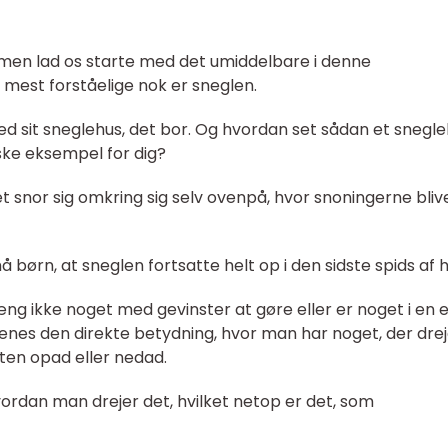
, men lad os starte med det umiddelbare i denne
mest forståelige nok er sneglen.
ed sit sneglehus, det bor. Og hvordan set sådan et snegl
siske eksempel for dig?
et snor sig omkring sig selv ovenpå, hvor snoningerne bliv
ørn, at sneglen fortsatte helt op i den sidste spids af h
 ikke noget med gevinster at gøre eller er noget i en e
nes den direkte betydning, hvor man har noget, der drej
enten opad eller nedad.
vordan man drejer det, hvilket netop er det, som