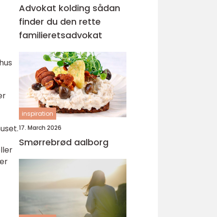
Advokat kolding sådan
finder du den rette
familieretsadvokat
ehus
er
inspiration
uset.
17. March 2026
Smørrebrød aalborg
ller
er