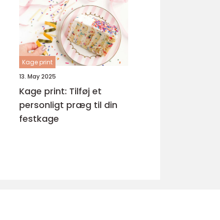
Kage print
13. May 2025
Kage print: Tilføj et
personligt præg til din
festkage