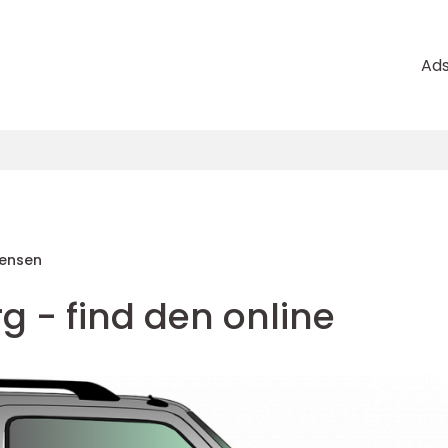
Ad
rensen
rg - find den online