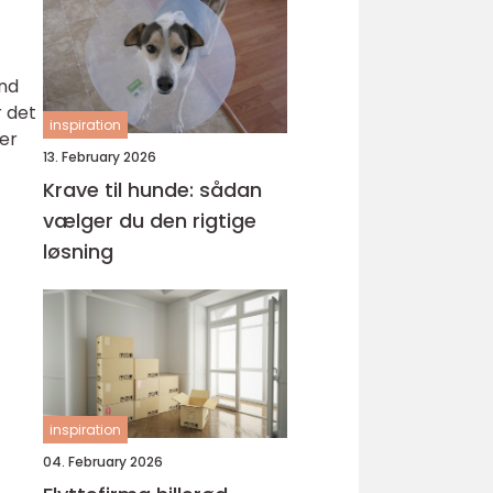
end
r det
inspiration
der
13. February 2026
Krave til hunde: sådan
vælger du den rigtige
løsning
inspiration
04. February 2026