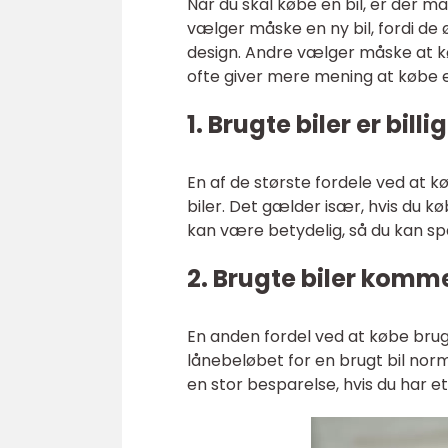
Når du skal købe en bil, er der m
vælger måske en ny bil, fordi de
design. Andre vælger måske at køb
ofte giver mere mening at købe en
1. Brugte biler er bill
En af de største fordele ved at kø
biler. Det gælder især, hvis du kø
kan være betydelig, så du kan s
2. Brugte biler komm
En anden fordel ved at købe brugt
lånebeløbet for en brugt bil nor
en stor besparelse, hvis du har e