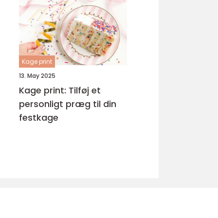
Kage print
13. May 2025
Kage print: Tilføj et
personligt præg til din
festkage