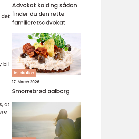
Advokat kolding sådan
finder du den rette
t det
familieretsadvokat
 bil
inspiration
17. March 2026
Smørrebrød aalborg
, at
ære