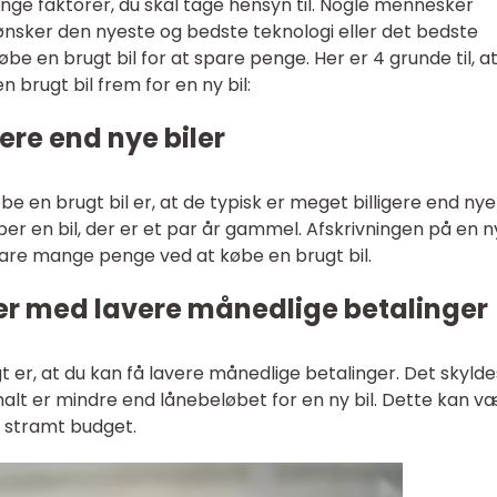
ange faktorer, du skal tage hensyn til. Nogle mennesker
 ønsker den nyeste og bedste teknologi eller det bedste
e en brugt bil for at spare penge. Her er 4 grunde til, a
 brugt bil frem for en ny bil:
igere end nye biler
be en brugt bil er, at de typisk er meget billigere end nye
ber en bil, der er et par år gammel. Afskrivningen på en ny
pare mange penge ved at købe en brugt bil.
er med lavere månedlige betalinger
 er, at du kan få lavere månedlige betalinger. Det skyldes
malt er mindre end lånebeløbet for en ny bil. Dette kan v
t stramt budget.