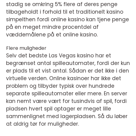
stadig se omkring 5% flere af deres penge
tilbageholdt i forhold til et traditionelt kasino
simpelthen fordi online kasino kan tjene penge
på en meget mindre procentdel af
væddemålene på et online kasino.
Flere muligheder
Selv det bedste Las Vegas kasino har et
begrænset antal spilleautomater, fordi der kun
er plads til et vist antal. Sådan er det ikke i den
virtuelle verden. Online kasinoer har ikke det
problem og tilbyder typisk over hundrede
separate spilleautomater eller mere. En server
kan nemt være vært for tusindvis af spil, fordi
pladsen hvert spil optager er meget lille
sammenlignet med lagerpladsen. Så du løber
at aldrig tør for muligheder.