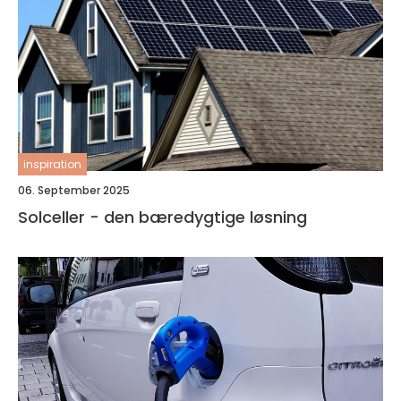
inspiration
06. September 2025
Solceller - den bæredygtige løsning