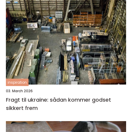
inspiration
03. March 2026
Fragt til ukraine: sådan kommer godset
sikkert frem