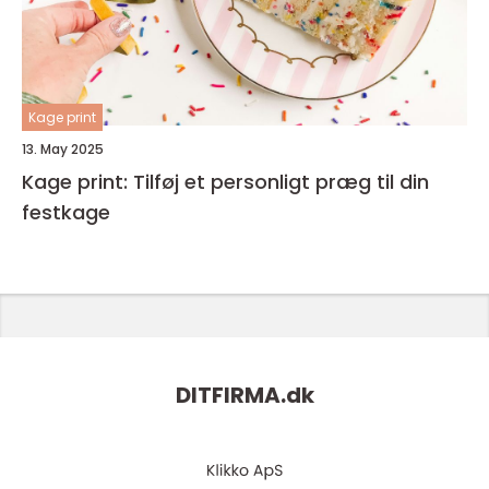
Kage print
13. May 2025
Kage print: Tilføj et personligt præg til din
festkage
DITFIRMA.
dk