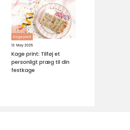
Kage print
13. May 2025
Kage print: Tilføj et
personligt præg til din
festkage