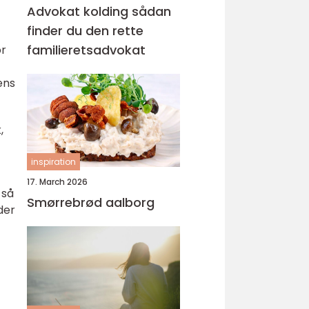
Advokat kolding sådan
finder du den rette
familieretsadvokat
or
ens
,
inspiration
17. March 2026
 så
Smørrebrød aalborg
der