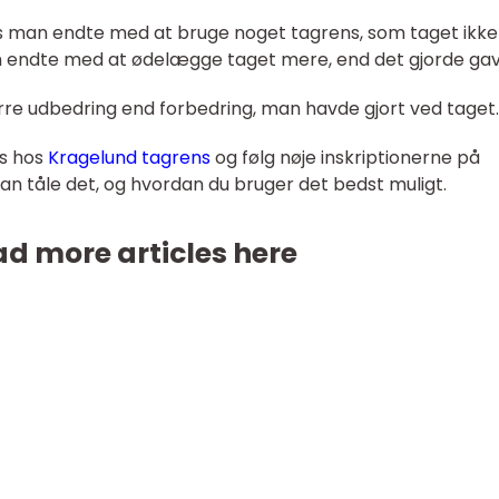
hvis man endte med at bruge noget tagrens, som taget ikke
om endte med at ødelægge taget mere, end det gjorde gav
ørre udbedring end forbedring, man havde gjort ved taget.
ns hos
Kragelund tagrens
og følg nøje inskriptionerne på
kan tåle det, og hvordan du bruger det bedst muligt.
d more articles here