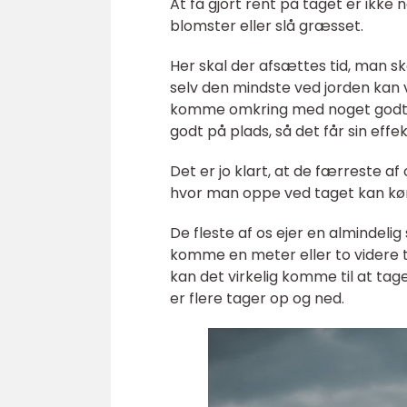
At få gjort rent på taget er ikke
blomster eller slå græsset.
Her skal der afsættes tid, man ska
selv den mindste ved jorden kan 
komme omkring med noget godt væ
godt på plads, så det får sin effek
Det er jo klart, at de færreste af
hvor man oppe ved taget kan kø
De fleste af os ejer en almindeli
komme en meter eller to videre ti
kan det virkelig komme til at tag
er flere tager op og ned.