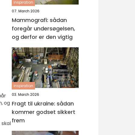
inspiration
07. March 2026
Mammografi: sådan
foregår undersøgelsen,
og derfor er den vigtig
inspiration
03. March 2026
når
n, og
Fragt til ukraine: sådan
kommer godset sikkert
frem
 skal