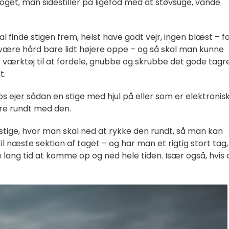
 noget, man sidestiller på ligefod med at støvsuge, vande
l finde stigen frem, helst have godt vejr, ingen blæst – f
være hård bare lidt højere oppe – og så skal man kunne
rktøj til at fordele, gnubbe og skrubbe det gode tagr
t.
 os ejer sådan en stige med hjul på eller som er elektronisk
re rundt med den.
g stige, hvor man skal ned at rykke den rundt, så man kan
l næste sektion af taget – og har man et rigtig stort tag,
e lang tid at komme op og ned hele tiden. Især også, hvis 