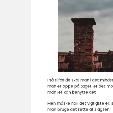
I så tilfælde skal man i det mind
man er oppe på taget, er det mob
man let kan benytte det.
Men måske nok det vigtigste er, s
man bruge det rette af slagsen!