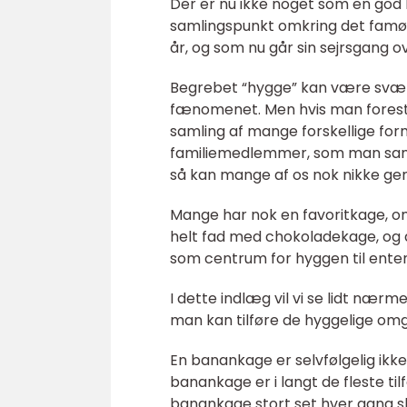
Der er nu ikke noget som en god 
samlingspunkt omkring det famøs
år, og som nu går sin sejrsgang o
Begrebet “hygge” kan være svært
fænomenet. Men hvis man forestil
samling af mange forskellige for
familiemedlemmer, som man saml
så kan mange af os nok nikke genk
Mange har nok en favoritkage, om
helt fad med chokoladekage, og d
som centrum for hyggen til ente
I dette indlæg vil vi se lidt næ
man kan tilføre de hyggelige omg
En banankage er selvfølgelig ikke
banankage er i langt de fleste ti
banankage stort set hver gang sk