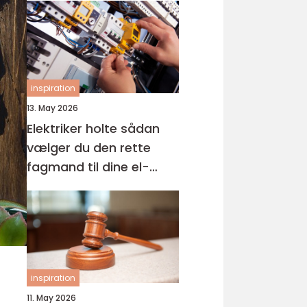
inspiration
13. May 2026
Elektriker holte sådan
vælger du den rette
fagmand til dine el-
opgaver
inspiration
11. May 2026