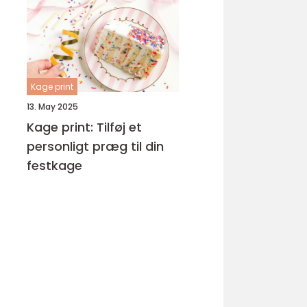
Kage print
13. May 2025
Kage print: Tilføj et
personligt præg til din
festkage