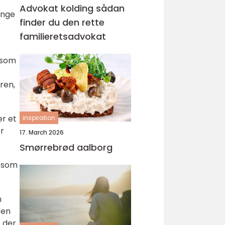
Advokat kolding sådan
ange
finder du den rette
familieretsadvokat
 som
ren,
er et
inspiration
r
17. March 2026
Smørrebrød aalborg
, som
n
 en
– der