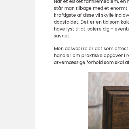
Når et elsket familiemedlem, en 
står man tilbage med et enormt 
kraftigste af disse vil skylle in
dødsfaldet. Det er en tid som kal
have lyst til at isolere dig – e
savnet.
Men desværre er det som oftest i
handler om praktiske opgaver i re
arvemæssige forhold som skal af