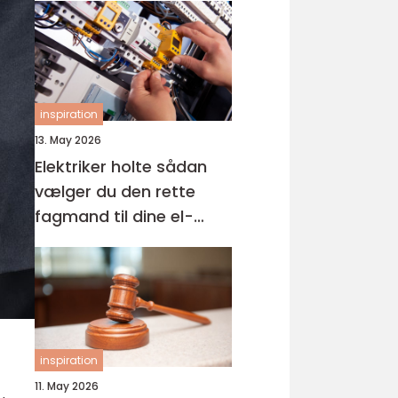
inspiration
13. May 2026
Elektriker holte sådan
vælger du den rette
fagmand til dine el-
opgaver
inspiration
11. May 2026