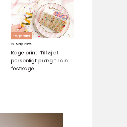
Kage print
13. May 2025
Kage print: Tilføj et
personligt præg til din
festkage