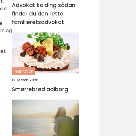
t,
Advokat kolding sådan
lut
finder du den rette
familieretsadvokat
de
en og
det
inspiration
17. March 2026
Smørrebrød aalborg