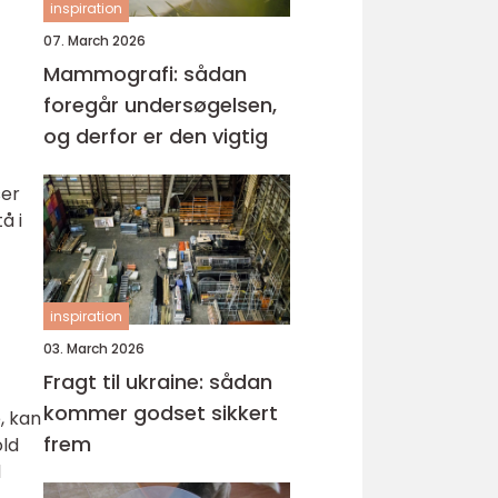
inspiration
07. March 2026
Mammografi: sådan
foregår undersøgelsen,
og derfor er den vigtig
ser
å i
inspiration
03. March 2026
Fragt til ukraine: sådan
kommer godset sikkert
, kan
frem
old
d