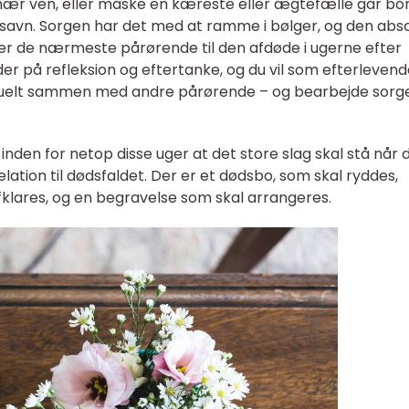
nær ven, eller måske en kæreste eller ægtefælle går bor
savn. Sorgen har det med at ramme i bølger, og den abso
d over de nærmeste pårørende til den afdøde i ugerne efter
der på refleksion og eftertanke, og du vil som efterleven
ventuelt sammen med andre pårørende – og bearbejde sorg
nden for netop disse uger at det store slag skal stå når 
lation til dødsfaldet. Der er et dødsbo, som skal ryddes,
klares, og en begravelse som skal arrangeres.