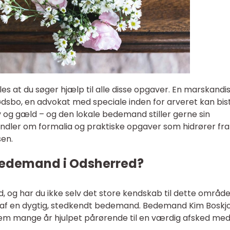
es at du søger hjælp til alle disse opgaver. En marskandi
dsbo, en advokat med speciale inden for arveret kan bist
 og gæld – og den lokale bedemand stiller gerne sin
handler om formalia og praktiske opgaver som hidrører fra
sen.
bedemand i Odsherred?
, og har du ikke selv det store kendskab til dette område
g af en dygtig, stedkendt bedemand. Bedemand Kim Boskj
em mange år hjulpet pårørende til en værdig afsked me