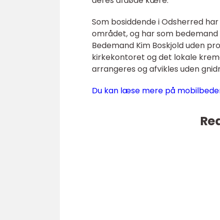
deres afdøde kære.
Som bosiddende i Odsherred har 
området, og har som bedemand en 
Bedemand Kim Boskjold uden pro
kirkekontoret og det lokale krem
arrangeres og afvikles uden gnid
Du kan læse mere på mobilbed
Rea