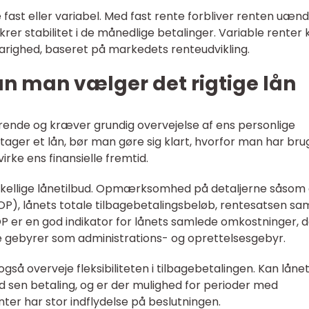
fast eller variabel. Med fast rente forbliver renten uæn
sikrer stabilitet i de månedlige betalinger. Variable renter
varighed, baseret på markedets renteudvikling.
n man vælger det rigtige lån
gørende og kræver grundig overvejelse af ens personlige
ager et lån, bør man gøre sig klart, hvorfor man har bru
irke ens finansielle fremtid.
skellige lånetilbud. Opmærksomhed på detaljerne såsom
OP), lånets totale tilbagebetalingsbeløb, rentesatsen sa
P er en god indikator for lånets samlede omkostninger, 
e gebyrer som administrations- og oprettelsesgebyr.
så overveje fleksibiliteten i tilbagebetalingen. Kan låne
ed sen betaling, og er der mulighed for perioder med
nter har stor indflydelse på beslutningen.