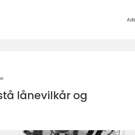
Ad
en
rstå lånevilkår og