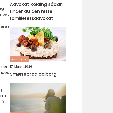
Advokat kolding sådan
ng
finder du den rette
nter,
familieretsadvokat
ere i
inspiration
er en
17. March 2026
indes
Smørrebrød aalborg
og
orm
 for