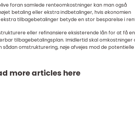
rblive foran samlede renteomkostninger kan man også
jet betaling eller ekstra indbetalinger, hvis økonomien
se ekstra tilbagebetalinger betyde en stor besparelse i ren
ukturere eller refinansiere eksisterende lån for at få en
erbar tilbagebetalingsplan. Imidlertid skal omkostninger
 sådan omstrukturering, nøje afvejes mod de potentielle
d more articles here