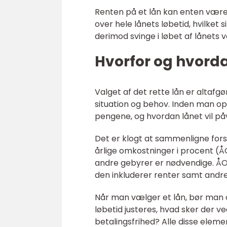
Renten på et lån kan enten være 
over hele lånets løbetid, hvilket 
derimod svinge i løbet af lånets 
Hvorfor og hvorda
Valget af det rette lån er altaf
situation og behov. Inden man opt
pengene, og hvordan lånet vil påv
Det er klogt at sammenligne for
årlige omkostninger i procent (Å
andre gebyrer er nødvendige. ÅO
den inkluderer renter samt andr
Når man vælger et lån, bør man og
løbetid justeres, hvad sker der v
betalingsfrihed? Alle disse eleme