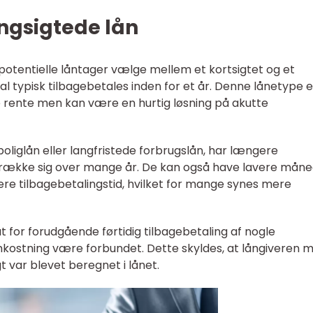
angsigtede lån
otentielle låntager vælge mellem et kortsigtet og et
skal typisk tilbagebetales inden for et år. Denne lånetype e
e rente men kan være en hurtig løsning på akutte
oliglån eller langfristede forbrugslån, har længere
strække sig over mange år. De kan også have lavere måne
re tilbagebetalingstid, hvilket for mange synes mere
for forudgående førtidig tilbagebetaling af nogle
mkostning være forbundet. Dette skyldes, at långiveren m
 var blevet beregnet i lånet.