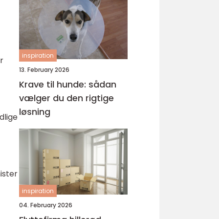
inspiration
r
13. February 2026
Krave til hunde: sådan
vælger du den rigtige
løsning
dlige
ister
inspiration
04. February 2026