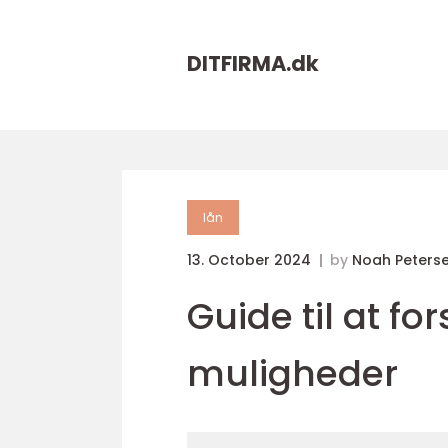
DITFIRMA.
dk
lån
13. October 2024
by
Noah Peters
Guide til at fo
muligheder