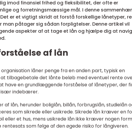
g imod finansiel frihed og fleksibilitet, der ofte er
rsonlige og forretningsmæssige mål. I denne sammenhæ
et er et vigtigt skridt at forstå forskellige lånetyper, re
r man påtager sig sådan forpligtelser. Denne artikel vil
nde aspekter af at tage et lån og hjælpe dig at navig
ed.
rståelse af lån
 en organisation låner penge fra en anden part, typisk en
om at tilbagebetale det lånte beløb med eventuel rente ov
 at have en grundlæggende forståelse af lånetyper, der f
 især indebærer.
 af lån, herunder boliglån, billån, forbrugslån, studielån 
iceres som sikrede eller usikrede. Sikrede lån kræver en f
 bil eller et hus, mens usikrede lån ikke kræver nogen form
 rentesats som følge af den øgede risiko for långiveren.