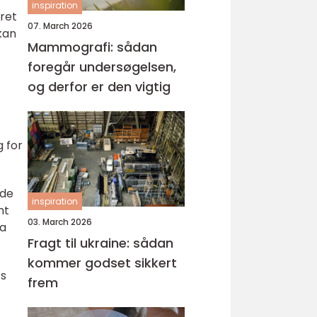
inspiration
dret
07. March 2026
 kan
Mammografi: sådan
foregår undersøgelsen,
og derfor er den vigtig
g for
 de
inspiration
mt
03. March 2026
da
Fragt til ukraine: sådan
kommer godset sikkert
ts
frem