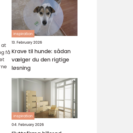
inspiration
13. February 2026
 at
Krave til hunde: sådan
og få
vælger du den rigtige
et
erne
løsning
inspiration
04. February 2026