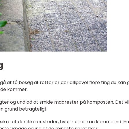
g
å at få besøg af rotter er der alligevel flere ting du kan 
t de kommer.
ugter og undlad at smide madrester på komposten. Det vi
n grund betragteligt.
sikre at der ikke er steder, hvor rotter kan komme ind. H
leste vægge og ind af de mindste sprækker.