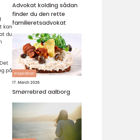
Advokat kolding sådan
finder du den rette
d
familieretsadvokat
et kan
at du
n
 Det
og på
inspiration
17. March 2026
Smørrebrød aalborg