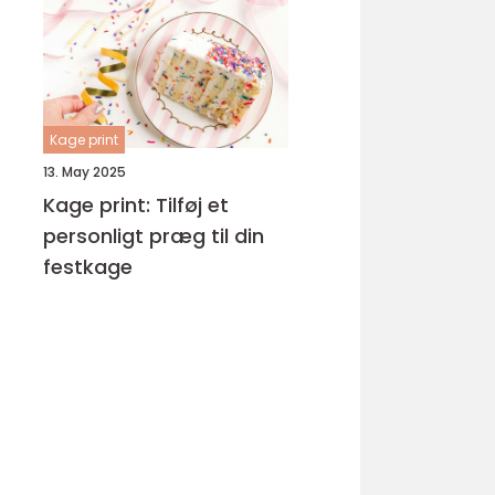
Kage print
13. May 2025
Kage print: Tilføj et
personligt præg til din
festkage