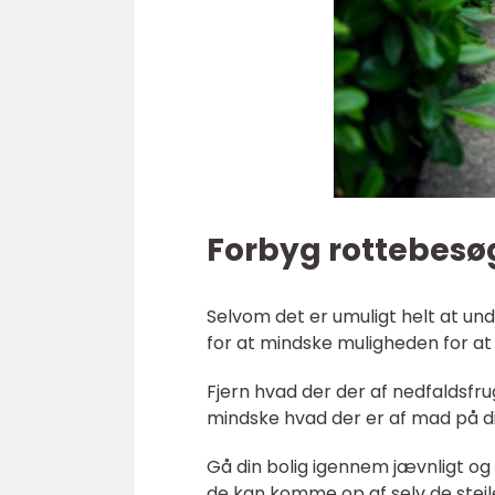
Forbyg rottebesø
Selvom det er umuligt helt at undg
for at mindske muligheden for a
Fjern hvad der der af nedfaldsfr
mindske hvad der er af mad på di
Gå din bolig igennem jævnligt og 
de kan komme op af selv de stej