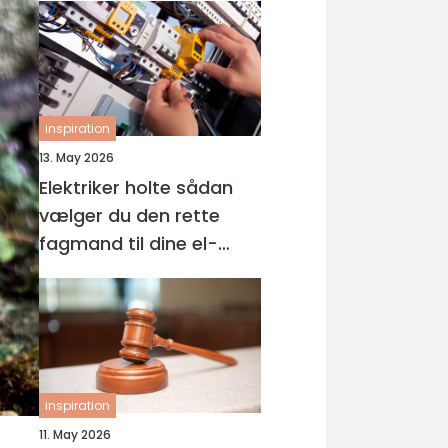
inspiration
13. May 2026
Elektriker holte sådan
vælger du den rette
fagmand til dine el-
opgaver
inspiration
11. May 2026