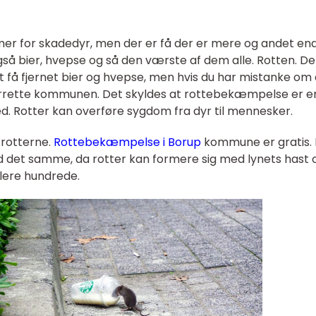
mer for skadedyr, men der er få der er mere og andet en
 også bier, hvepse og så den værste af dem alle. Rotten. D
t få fjernet bier og hvepse, men hvis du har mistanke om 
underrette kommunen. Det skyldes at rottebekæmpelse er e
ed. Rotter kan overføre sygdom fra dyr til mennesker.
rotterne.
Rottebekæmpelse i Borup
kommune er gratis.
med det samme, da rotter kan formere sig med lynets hast 
flere hundrede.