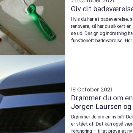
25 October 2021
Giv dit badeværels
Hvis du har et badeværelse, s
renovere, så har du sikkert en
se ud. Design og indretning ha
funktionelt badeværelse. Her t
18 October 2021
Drømmer du om en n
Jørgen Laursen og 
Drømmer du om en ny bil? De
er stået af. Det kan også være
forandring – til at prøve et ny