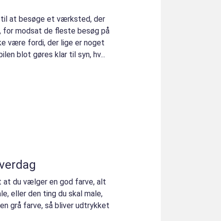
 til at besøge et værksted, der
r, for modsat de fleste besøg på
ke være fordi, der lige er noget
en blot gøres klar til syn, hv...
hverdag
t at du vælger en god farve, alt
, eller den ting du skal male,
en grå farve, så bliver udtrykket