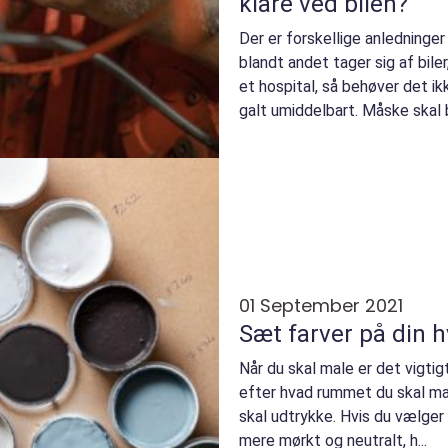
klare ved bilen?
Der er forskellige anledninger
blandt andet tager sig af bile
et hospital, så behøver det ik
galt umiddelbart. Måske skal bil
01 September 2021
Sæt farver på din 
Når du skal male er det vigtig
efter hvad rummet du skal male
skal udtrykke. Hvis du vælger 
mere mørkt og neutralt, h...