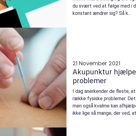
du svært ved at følge med i d
konstant ændrer sig? Så k...
21 November 2021
Akupunktur hjælper
problemer
I dag anerkender de fleste, a
række fysiske problemer. Det
men også kvalme kan afhjælp
ikke lige så mange, der ved, 
med psykiske pr...