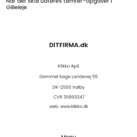
Når der skal udføres tømrer-opgaver i
Gilleleje
DITFIRMA.
dk
web:
www.klikko.dk
Menu