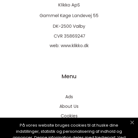
web:
www.klikko.dk
Menu
Ads
About Us
Cookies
På vores website bruges cookies til at huske dine
Contact
indstillinger, statistik og personalisering af indhold og
Sitemap
annoncer. Denne information deles med tredjepart. Ved