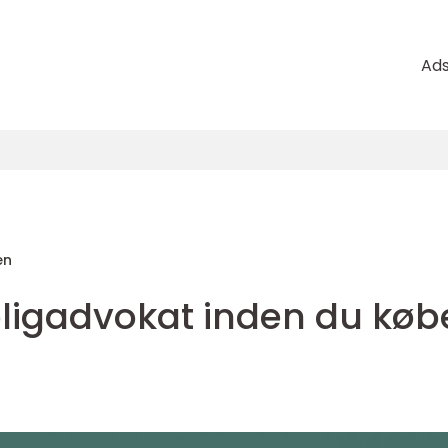
Ad
en
oligadvokat inden du køb