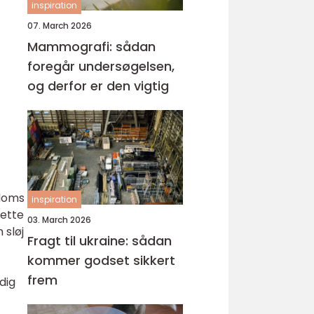
inspiration
07. March 2026
Mammografi: sådan
foregår undersøgelsen,
og derfor er den vigtig
ndoms
inspiration
dette
03. March 2026
 sløj
Fragt til ukraine: sådan
kommer godset sikkert
frem
dig