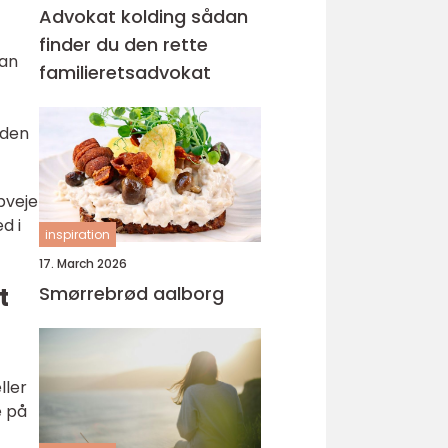
Advokat kolding sådan
finder du den rette
kan
familieretsadvokat
 den
pveje
d i
inspiration
17. March 2026
t
Smørrebrød aalborg
ller
e på