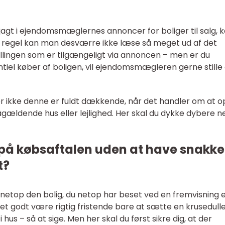
agt i ejendomsmæglernes annoncer for boliger til salg, 
m regel kan man desværre ikke læse så meget ud af det
illingen som er tilgængeligt via annoncen – men er du
tiel køber af boligen, vil ejendomsmægleren gerne stille
er ikke denne er fuldt dækkende, når det handler om at o
gældende hus eller lejlighed. Her skal du dykke dybere ne
 på købsaftalen uden at have snakke
t?
r netop den bolig, du netop har beset ved en fremvisning e
t godt være rigtig fristende bare at sætte en krusedull
 hus – så at sige. Men her skal du først sikre dig, at der