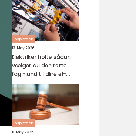
inspiration
13. May 2026
Elektriker holte sådan
vælger du den rette
fagmand til dine el-
opgaver
inspiration
11. May 2026