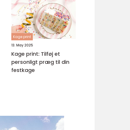
Kage print
13. May 2025
Kage print: Tilføj et
personligt præg til din
festkage