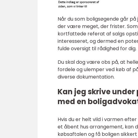
Når du som boligsøgende går på j
der være meget, der frister. So
kortfattede referat af salgs opst
interesseret, og dermed en poten
fulde oversigt til rådighed for dig.
Du skal dog være obs på, at hell
fordele og ulemper ved køb af på
diverse dokumentation.
Kan jeg skrive under
med en boligadvoka
Hvis du er helt vild i varmen efte
et åbent hus arrangement, kan de
købsaftalen og få boligen sikkert i