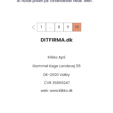
at holde prisen på forsendelser nede. Men
den lave pris må ikke være på bekostning af
forsendelsens kva...
1
…
8
9
10
DITFIRMA.
dk
web:
www.klikko.dk