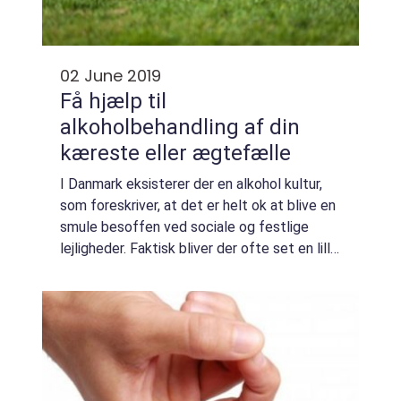
02 June 2019
Få hjælp til
alkoholbehandling af din
kæreste eller ægtefælle
I Danmark eksisterer der en alkohol kultur,
som foreskriver, at det er helt ok at blive en
smule besoffen ved sociale og festlige
lejligheder. Faktisk bliver der ofte set en lille
smule skævt til de, som siger nej tak til et
glas vin, eller &os...