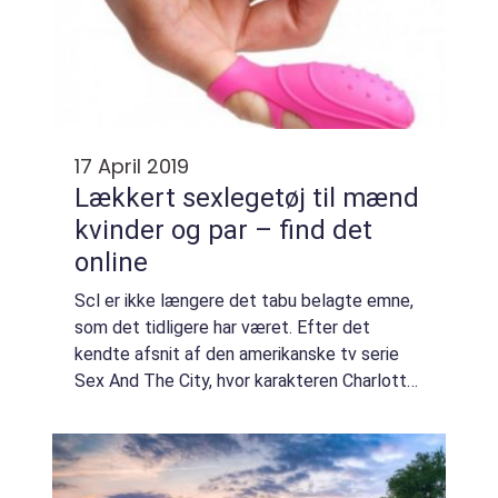
17 April 2019
Lækkert sexlegetøj til mænd
kvinder og par – find det
online
Scl er ikke længere det tabu belagte emne,
som det tidligere har været. Efter det
kendte afsnit af den amerikanske tv serie
Sex And The City, hvor karakteren Charlotte
får en Rabbit vibrator (og dernæst isolerer
sig i en grad ...