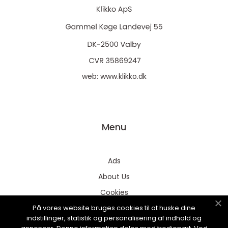
web:
www.klikko.dk
Menu
Ads
About Us
Cookies
På vores website bruges cookies til at huske dine
Contact
indstillinger, statistik og personalisering af indhold og
Sitemap