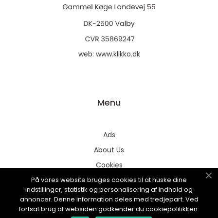
web:
www.klikko.dk
Menu
Ads
About Us
Cookies
På vores website bruges cookies til at huske dine
Contact
indstillinger, statistik og personalisering af indhold og
Sitemap
annoncer. Denne information deles med tredjepart. Ved
fortsat brug af websiden godkender du cookiepolitikken.